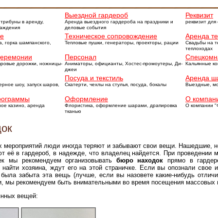
Выездной гардероб
Реквизит
 трибуны в аренду,
Аренда выездного гардероба на праздники и
реквизит для
раждения
деловые события
ие
Техническое сопровождение
Аренда т
а, горка шампанского,
Тепловые пушки, генераторы, проекторы, рации
Свадьбы на т
теплоходах
церемонии
Персонал
Спецкомн
вровые дорожки, ножницы-
Аниматоры, официанты, Хостес-промоутеры, Ди-
Кальянные ко
джеи
Посуда и текстиль
Аренда ш
рное шоу, запуск шаров,
Скатерти, чехлы на стулья, посуда, бокалы
Выездные, м
рограммы
Оформление
О компани
ное казино, аренда
Флористика, оформление шарами, драпировка
О компании "
тканью
док
 мероприятий люди иногда теряют и забывают свои вещи. Нашедшие, н
ют её в гардероб, в надежде, что владелец найдется. При проведении 
ек мы рекомендуем организовывать
бюро находок
прямо в гардер
 найти хозяина, ждут его на этой страничке. Если вы опознали свое и
была забыта эта вещь (лучше, если вы назовете какие-нибудь отличи
и, мы рекомендуем быть внимательными во время посещения массовых 
янных вещей: