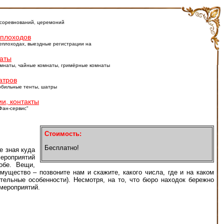
 соревнований, церемоний
еплоходов
еплоходах, выездные регистрации на
аты
мнаты, чайные комнаты, гримёрные комнаты
атров
обильные тенты, шатры
и, контакты
Фан-сервис"
Стоимость:
Бесплатно!
е зная куда
мероприятий
обе. Вещи,
мущество – позвоните нам и скажите, какого числа, где и на каком
тельные особенности). Несмотря, на то, что бюро находок бережно
мероприятий.