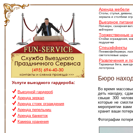
Аренда мебели
Столы, стулья, диваны,
зеркала и столбики ог
Выездное питан
Поп-корн, сахарная ват
кейтеринг
Торжественные 
Стойки ограждения, ко
подушечки
Спецэффекты
Пневмофейерверк, лазе
светогелевые шары
Развлечения и п
Тараканьи бега, выезд
лототрона
Бюро нахо
Услуги выездного гардероба:
Во время массовых
Выездной гардероб
деть находку, сда
свыше 300 челов
Аренда зеркал
которые не смогли
Аренда стоек ограждения
мероприятии вами 
Аренда пепельниц
хранит ваши потер
Аренда банкеток
Фотографии потер
Камера хранения